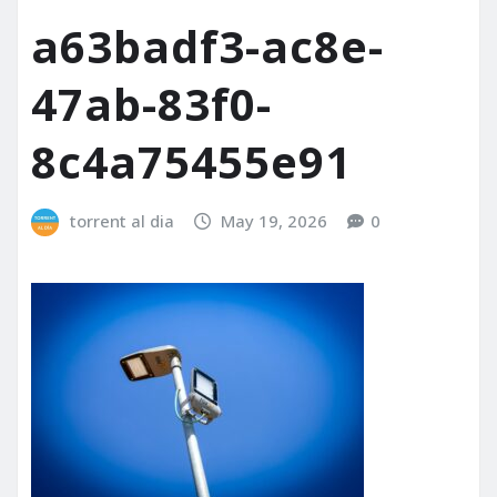
a63badf3-ac8e-
47ab-83f0-
8c4a75455e91
torrent al dia
May 19, 2026
0