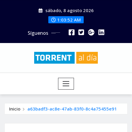
Saltar
sábado, 8 agosto 2026
al
contenido
1:03:53 AM
Síguenos
Inicio
a63badf3-ac8e-47ab-83f0-8c4a75455e91