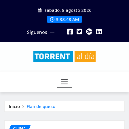
Saltar
sábado, 8 agosto 2026
al
contenido
3:38:50 AM
Síguenos
Inicio
Flan de queso
CUINA