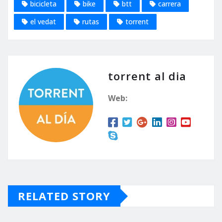
bicicleta
bike
btt
carrera
el vedat
rutas
torrent
torrent al dia
Web:
RELATED STORY