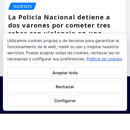
SUCESOS
La Policía Nacional detiene a
dos varones por cometer tres
robos con violencia en una
misma mañana
Utilizamos cookies propias y de terceros para garantizar el
funcionamiento de la web, medir su uso y mejorar nuestros
torrent al dia
Ago 7, 2026
servicios. Puede aceptar todas las cookies, rechazar las no
necesarias o configurar sus preferencias.
Política de cookies
Privacidad y cookies: este sitio usa cookies. Si continúas navegando
Aceptar todo
por él, aceptas su uso.
Para obtener más información, incluido cómo gestionar las cookies,
Rechazar
consulta:
Política de cookies
Configurar
Copyright © 2025 | Funciona con
WordPress
|
Seattle
News
de
ThemeArile