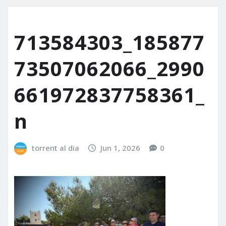
713584303_185877
73507062066_2990
661972837758361_
n
torrent al dia
Jun 1, 2026
0