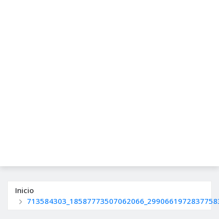
Inicio
713584303_18587773507062066_2990661972837758