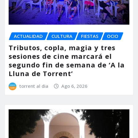
ACTUALIDAD
CULTURA
FIESTAS
OCIO
Tributos, copla, magia y tres
sesiones de cine marcará el
segundo fin de semana de ‘A la
Lluna de Torrent’
torrent al dia
Ago 6, 2026