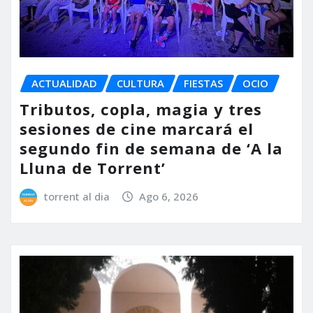
ACTUALIDAD
CULTURA
FIESTAS
OCIO
Tributos, copla, magia y tres
sesiones de cine marcará el
segundo fin de semana de ‘A la
Lluna de Torrent’
torrent al dia
Ago 6, 2026