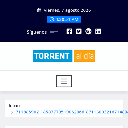
Saltar
viernes, 7 agosto 2026
al
contenido
4:30:53 AM
Síguenos
Inicio
711885902_18587773519062066_8711300321671480