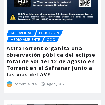
ACTUALIDAD
EDUCACIÓN
MEDIO AMBIENTE
OCIO
AstroTorrent organiza una
observación pública del eclipse
total de Sol del 12 de agosto en
Torrent en el Safranar junto a
las vías del AVE
torrent al dia
Ago 5, 2026