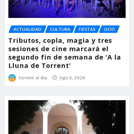
ACTUALIDAD
CULTURA
FIESTAS
OCIO
Tributos, copla, magia y tres
sesiones de cine marcará el
segundo fin de semana de ‘A la
Lluna de Torrent’
torrent al dia
Ago 6, 2026