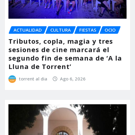
ACTUALIDAD
CULTURA
FIESTAS
OCIO
Tributos, copla, magia y tres
sesiones de cine marcará el
segundo fin de semana de ‘A la
Lluna de Torrent’
torrent al dia
Ago 6, 2026