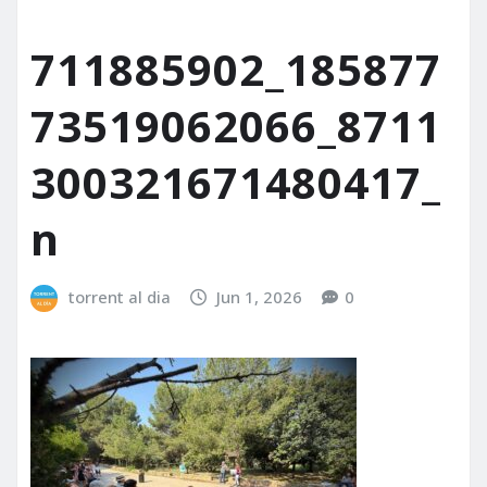
711885902_185877
73519062066_8711
300321671480417_
n
torrent al dia
Jun 1, 2026
0