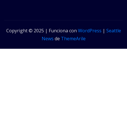
Copyright © 2025 | Funciona con
WordPress
|
Seattle
News
de
ThemeArile