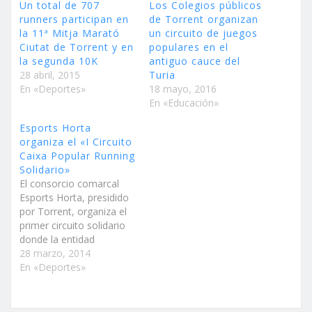
Un total de 707
Los Colegios públicos
runners participan en
de Torrent organizan
la 11ª Mitja Marató
un circuito de juegos
Ciutat de Torrent y en
populares en el
la segunda 10K
antiguo cauce del
28 abril, 2015
Turia
En «Deportes»
18 mayo, 2016
En «Educación»
Esports Horta
organiza el «I Circuito
Caixa Popular Running
Solidario»
El consorcio comarcal
Esports Horta, presidido
por Torrent, organiza el
primer circuito solidario
donde la entidad
patrocinadora donará un
28 marzo, 2014
kilo de alimentos por
En «Deportes»
cada participante a una
entidad benéfica Torrent,
Alcàsser, Aldaia, Xirivella,