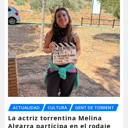
ACTUALIDAD
CULTURA
GENT DE TORRENT
La actriz torrentina Melina
Algarra participa en el rodaje