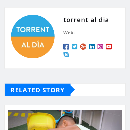
Paiporta-Picanya y
Mislata formarán parte
del circuito un total de
torrent al dia
siete carreras Carratalá:
“El objetivo de la…
Web:
RELATED STORY