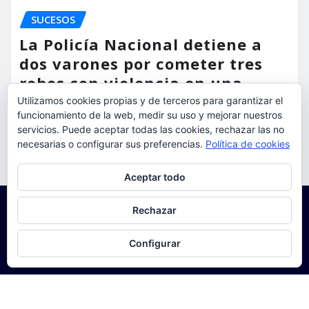
SUCESOS
La Policía Nacional detiene a
dos varones por cometer tres
robos con violencia en una
misma mañana
Utilizamos cookies propias y de terceros para garantizar el
funcionamiento de la web, medir su uso y mejorar nuestros
servicios. Puede aceptar todas las cookies, rechazar las no
torrent al dia
Ago 7, 2026
necesarias o configurar sus preferencias.
Política de cookies
Privacidad y cookies: este sitio usa cookies. Si continúas navegando
Aceptar todo
por él, aceptas su uso.
Para obtener más información, incluido cómo gestionar las cookies,
Rechazar
consulta:
Política de cookies
Configurar
Copyright © 2025 | Funciona con
WordPress
|
Seattle
News
de
ThemeArile