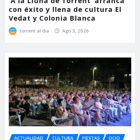
‘A la Lluna de Torrent’ arranca
con éxito y llena de cultura El
Vedat y Colonia Blanca
torrent al dia
Ago 3, 2026
ACTUALIDAD
CULTURA
FIESTAS
OCIO