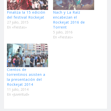
Finaliza la 15 edición
Nach y La Raíz
del festival Rockejat
encabezan el
27 julio, 2015
Rockejat 2016 de
En «Fiestas»
Torrent
5 julio, 2016
En «Fiestas»
Cientos de
torrentinos asisten a
la presentación del
Rockejat 2014
11 julio, 2014
En «Juventud»