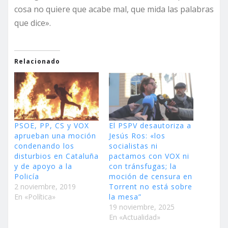
cosa no quiere que acabe mal, que mida las palabras
que dice».
Relacionado
PSOE, PP, CS y VOX
El PSPV desautoriza a
aprueban una moción
Jesús Ros: «los
condenando los
socialistas ni
disturbios en Cataluña
pactamos con VOX ni
y de apoyo a la
con tránsfugas; la
Policía
moción de censura en
2 noviembre, 2019
Torrent no está sobre
En «Política»
la mesa”
19 noviembre, 2025
En «Actualidad»