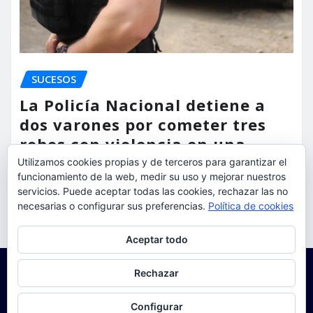
SUCESOS
La Policía Nacional detiene a
dos varones por cometer tres
robos con violencia en una
misma mañana
Utilizamos cookies propias y de terceros para garantizar el
funcionamiento de la web, medir su uso y mejorar nuestros
servicios. Puede aceptar todas las cookies, rechazar las no
torrent al dia
Ago 7, 2026
necesarias o configurar sus preferencias.
Política de cookies
Privacidad y cookies: este sitio usa cookies. Si continúas navegando
Aceptar todo
por él, aceptas su uso.
Para obtener más información, incluido cómo gestionar las cookies,
Rechazar
consulta:
Política de cookies
Configurar