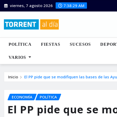
Saltar
viernes, 7 agosto 2026
7:38:31 AM
al
contenido
POLÍTICA
FIESTAS
SUCESOS
DEPOR
VARIOS
Inicio
El PP pide que se modifiquen las bases de las A
ECONOMÍA
POLÍTICA
El PP pide que se m