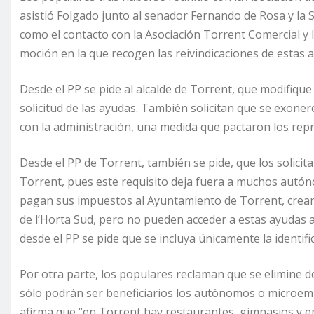
asistió Folgado junto al senador Fernando de Rosa y la
como el contacto con la Asociación Torrent Comercial y
moción en la que recogen las reivindicaciones de estas a
Desde el PP se pide al alcalde de Torrent, que modifique
solicitud de las ayudas. También solicitan que se exoner
con la administración, una medida que pactaron los repr
Desde el PP de Torrent, también se pide, que los solicita
Torrent, pues este requisito deja fuera a muchos autón
pagan sus impuestos al Ayuntamiento de Torrent, crean r
de l’Horta Sud, pero no pueden acceder a estas ayudas al 
desde el PP se pide que se incluya únicamente la identifica
Por otra parte, los populares reclaman que se elimine de
sólo podrán ser beneficiarios los autónomos o microem
afirma que “en Torrent hay restaurantes, gimnasios y 