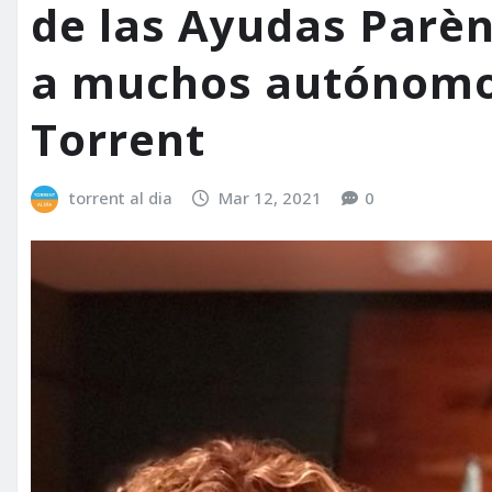
de las Ayudas Parènt
a muchos autónomo
Torrent
torrent al dia
Mar 12, 2021
0