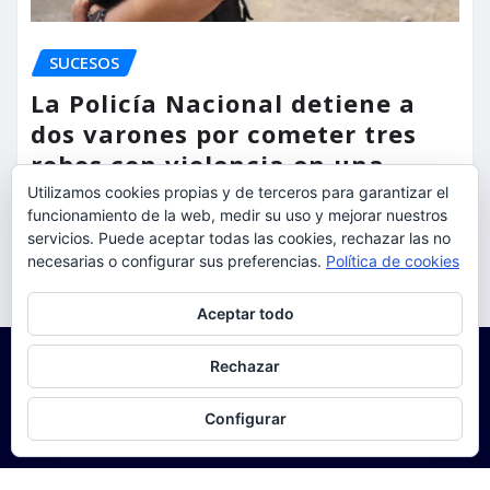
SUCESOS
La Policía Nacional detiene a
dos varones por cometer tres
robos con violencia en una
misma mañana
Utilizamos cookies propias y de terceros para garantizar el
funcionamiento de la web, medir su uso y mejorar nuestros
torrent al dia
Ago 7, 2026
servicios. Puede aceptar todas las cookies, rechazar las no
necesarias o configurar sus preferencias.
Política de cookies
Privacidad y cookies: este sitio usa cookies. Si continúas navegando
Aceptar todo
por él, aceptas su uso.
Para obtener más información, incluido cómo gestionar las cookies,
Rechazar
consulta:
Política de cookies
Configurar
Copyright © 2025 | Funciona con
WordPress
|
Seattle