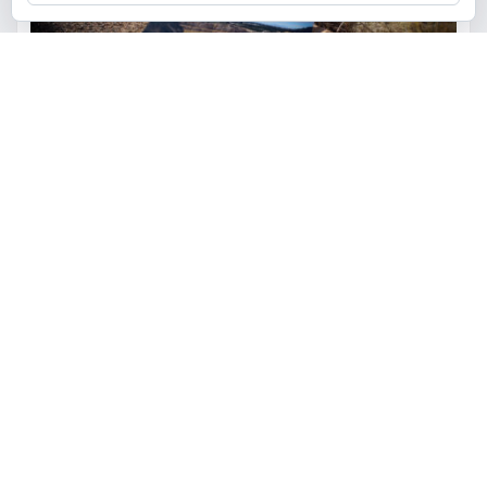
ACTUALIDAD
MEDIO AMBIENTE
POLÍTICA
Torrent restaurará la cantera
de la Serra Perenxisa como
balsa de laminación frente a las
lluvias torrenciales
torrent al dia
Ago 5, 2026