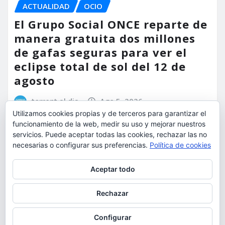
ACTUALIDAD
OCIO
El Grupo Social ONCE reparte de
manera gratuita dos millones
de gafas seguras para ver el
eclipse total de sol del 12 de
agosto
torrent al dia
Ago 5, 2026
Utilizamos cookies propias y de terceros para garantizar el
funcionamiento de la web, medir su uso y mejorar nuestros
servicios. Puede aceptar todas las cookies, rechazar las no
necesarias o configurar sus preferencias.
Política de cookies
Privacidad y cookies: este sitio usa cookies. Si continúas navegando
Aceptar todo
por él, aceptas su uso.
Para obtener más información, incluido cómo gestionar las cookies,
Rechazar
consulta:
Política de cookies
Configurar