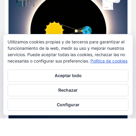
Utilizamos cookies propias y de terceros para garantizar el
funcionamiento de la web, medir su uso y mejorar nuestros
servicios. Puede aceptar todas las cookies, rechazar las no
necesarias o configurar sus preferencias.
Política de cookies
Privacidad y cookies: este sitio usa cookies. Si continúas navegando
Aceptar todo
por él, aceptas su uso.
Para obtener más información, incluido cómo gestionar las cookies,
Rechazar
consulta:
Política de cookies
Configurar
ACTUALIDAD
EDUCACIÓN