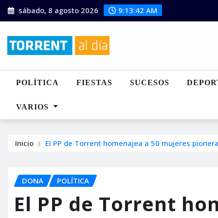
Saltar
sábado, 8 agosto 2026
9:13:44 AM
al
contenido
POLÍTICA
FIESTAS
SUCESOS
DEPOR
VARIOS
Inicio
El PP de Torrent homenajea a 50 mujeres pioneras
DONA
POLÍTICA
El PP de Torrent ho