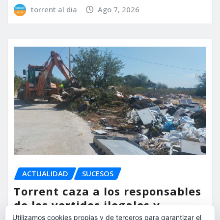
torrent al dia
Ago 7, 2026
ACTUALIDAD
SUCESOS
Torrent caza a los responsables
de los vertidos ilegales y
endurece las sanciones
Utilizamos cookies propias y de terceros para garantizar el