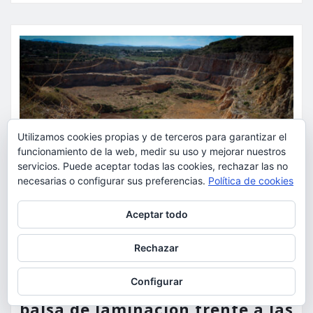
Utilizamos cookies propias y de terceros para garantizar el
funcionamiento de la web, medir su uso y mejorar nuestros
servicios. Puede aceptar todas las cookies, rechazar las no
necesarias o configurar sus preferencias.
Política de cookies
Privacidad y cookies: este sitio usa cookies. Si continúas navegando
Aceptar todo
por él, aceptas su uso.
ACTUALIDAD
MEDIO AMBIENTE
POLÍTICA
Para obtener más información, incluido cómo gestionar las cookies,
Rechazar
consulta:
Política de cookies
Torrent restaurará la cantera
Configurar
de la Serra Perenxisa como
balsa de laminación frente a las