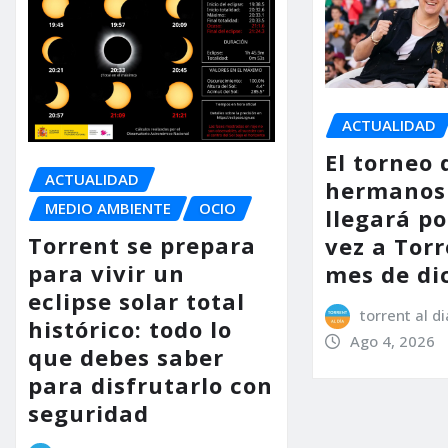
ACTUALIDAD
El torneo 
ACTUALIDAD
hermanos
MEDIO AMBIENTE
OCIO
llegará p
Torrent se prepara
vez a Torr
para vivir un
mes de di
eclipse solar total
torrent al di
histórico: todo lo
Ago 4, 2026
que debes saber
para disfrutarlo con
seguridad