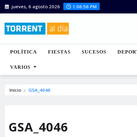
Saltar
jueves, 6 agosto 2026
1:06:57 PM
al
contenido
POLÍTICA
FIESTAS
SUCESOS
DEPOR
VARIOS
Inicio
GSA_4046
GSA_4046