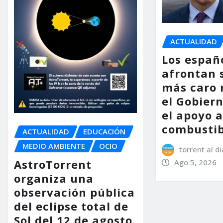
ACTUALIDAD
Los españ
afrontan 
más caro 
el Gobier
el apoyo a
combustib
ACTUALIDAD
EDUCACIÓN
MEDIO AMBIENTE
OCIO
torrent al di
AstroTorrent
Ago 5, 2026
organiza una
observación pública
del eclipse total de
Sol del 12 de agosto