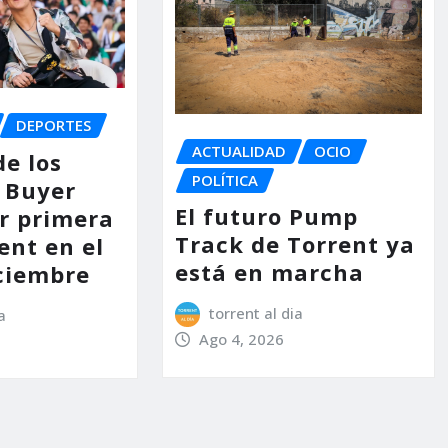
DEPORTES
ACTUALIDAD
OCIO
de los
POLÍTICA
 Buyer
El futuro Pump
or primera
Track de Torrent ya
ent en el
está en marcha
ciembre
torrent al dia
a
Ago 4, 2026