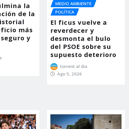
MEDIO AMBIENTE
ulmina la
POLÍTICA
ción de la
storial
El ficus vuelve a
ificio más
reverdecer y
 seguro y
desmonta el bulo
del PSOE sobre su
supuesto deterioro
a
torrent al dia
Ago 5, 2026