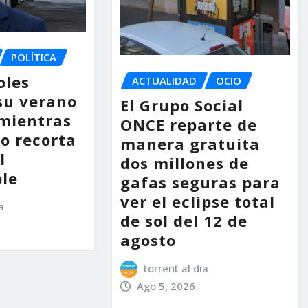
POLÍTICA
oles
ACTUALIDAD
OCIO
su verano
El Grupo Social
mientras
ONCE reparte de
no recorta
manera gratuita
l
dos millones de
le
gafas seguras para
ver el eclipse total
a
de sol del 12 de
agosto
torrent al dia
Ago 5, 2026