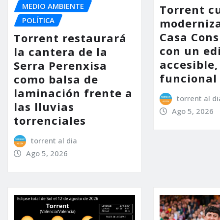
MEDIO AMBIENTE
Torrent c
POLÍTICA
moderniza
Casa Consi
Torrent restaurará
con un ed
la cantera de la
accesible,
Serra Perenxisa
funcional
como balsa de
laminación frente a
torrent al di
las lluvias
Ago 5, 2026
torrenciales
torrent al dia
Ago 5, 2026