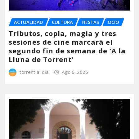
ACTUALIDAD
CULTURA
FIESTAS
OCIO
Tributos, copla, magia y tres
sesiones de cine marcará el
segundo fin de semana de ‘A la
Lluna de Torrent’
torrent al dia
Ago 6, 2026