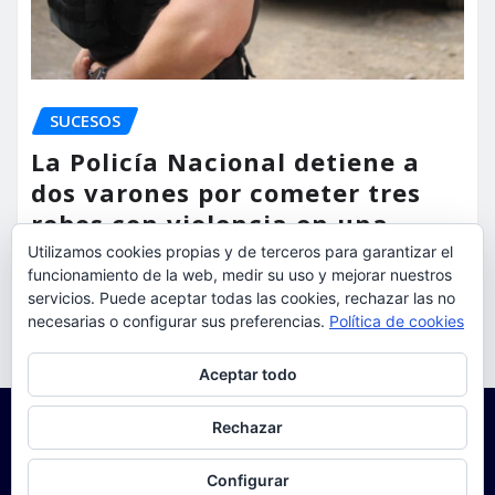
SUCESOS
La Policía Nacional detiene a
dos varones por cometer tres
robos con violencia en una
misma mañana
Utilizamos cookies propias y de terceros para garantizar el
funcionamiento de la web, medir su uso y mejorar nuestros
torrent al dia
Ago 7, 2026
servicios. Puede aceptar todas las cookies, rechazar las no
necesarias o configurar sus preferencias.
Política de cookies
Privacidad y cookies: este sitio usa cookies. Si continúas navegando
Aceptar todo
por él, aceptas su uso.
Para obtener más información, incluido cómo gestionar las cookies,
Rechazar
consulta:
Política de cookies
Configurar