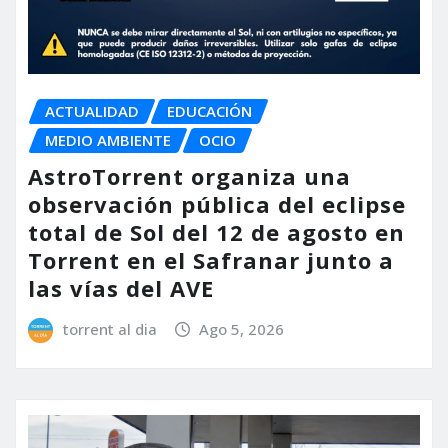
ACTUALIDAD
EDUCACIÓN
MEDIO AMBIENTE
OCIO
AstroTorrent organiza una
observación pública del eclipse
total de Sol del 12 de agosto en
Torrent en el Safranar junto a
las vías del AVE
torrent al dia
Ago 5, 2026