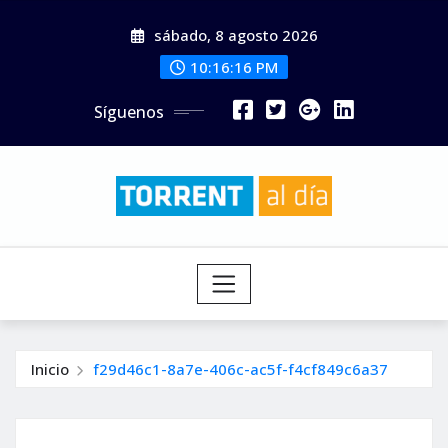
Saltar
sábado, 8 agosto 2026
al
contenido
10:16:17 PM
Síguenos
Inicio
f29d46c1-8a7e-406c-ac5f-f4cf849c6a37