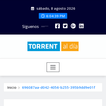
Saltar
sábado, 8 agosto 2026
al
contenido
6:04:40 PM
Síguenos
Inicio
696087aa-d042-4056-b255-395b9dd9e01f