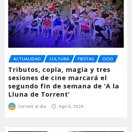
ACTUALIDAD
CULTURA
FIESTAS
OCIO
Tributos, copla, magia y tres
sesiones de cine marcará el
segundo fin de semana de ‘A la
Lluna de Torrent’
torrent al dia
Ago 6, 2026