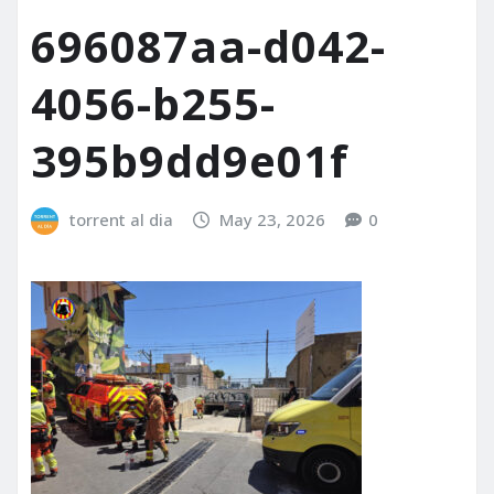
696087aa-d042-
4056-b255-
395b9dd9e01f
torrent al dia
May 23, 2026
0