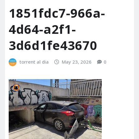
1851fdc7-966a-
4d64-a2f1-
3d6d1fe43670
torrent al dia
May 23, 2026
0