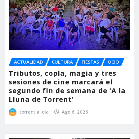
ACTUALIDAD
CULTURA
FIESTAS
OCIO
Tributos, copla, magia y tres
sesiones de cine marcará el
segundo fin de semana de ‘A la
Lluna de Torrent’
torrent al dia
Ago 6, 2026