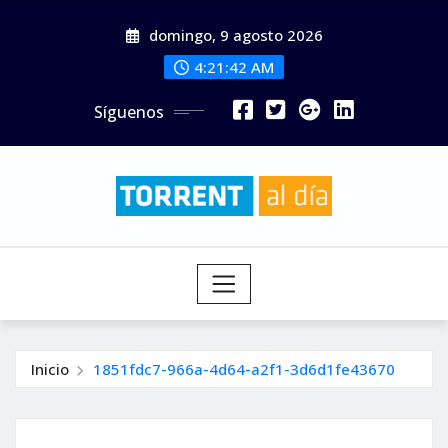
Saltar
domingo, 9 agosto 2026
al
contenido
4:21:44 AM
Síguenos
Inicio
1851fdc7-966a-4d64-a2f1-3d6d1fe43670