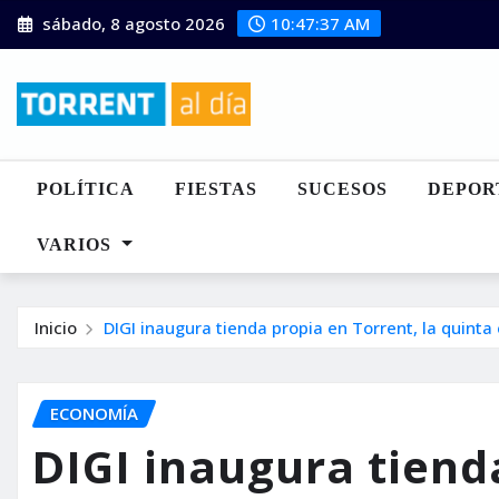
Saltar
sábado, 8 agosto 2026
10:47:39 AM
al
contenido
POLÍTICA
FIESTAS
SUCESOS
DEPOR
VARIOS
Inicio
DIGI inaugura tienda propia en Torrent, la quinta
ECONOMÍA
DIGI inaugura tiend