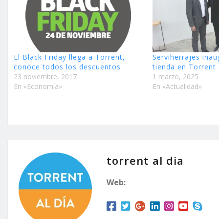
El Black Friday llega a Torrent,
Serviherrajes ina
conoce todos los descuentos
tienda en Torrent
23 noviembre, 2017
1 marzo, 2025
En «Economía»
En «Actualidad»
torrent al dia
Web: