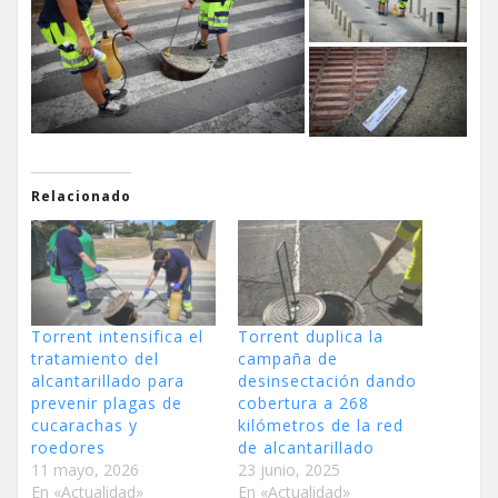
Relacionado
Torrent intensifica el
Torrent duplica la
tratamiento del
campaña de
alcantarillado para
desinsectación dando
prevenir plagas de
cobertura a 268
cucarachas y
kilómetros de la red
roedores
de alcantarillado
11 mayo, 2026
23 junio, 2025
En «Actualidad»
En «Actualidad»