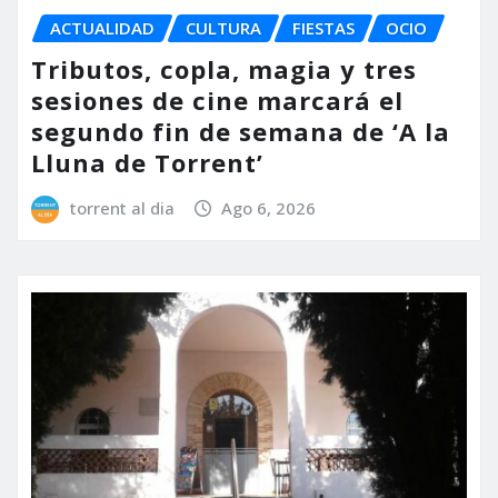
ACTUALIDAD
CULTURA
FIESTAS
OCIO
Tributos, copla, magia y tres
sesiones de cine marcará el
segundo fin de semana de ‘A la
Lluna de Torrent’
torrent al dia
Ago 6, 2026