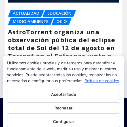
ACTUALIDAD
EDUCACIÓN
MEDIO AMBIENTE
OCIO
AstroTorrent organiza una
observación pública del eclipse
total de Sol del 12 de agosto en
Torrent en el Safranar junto a
las vías del AVE
Utilizamos cookies propias y de terceros para garantizar el
funcionamiento de la web, medir su uso y mejorar nuestros
torrent al dia
Ago 5, 2026
servicios. Puede aceptar todas las cookies, rechazar las no
necesarias o configurar sus preferencias.
Política de cookies
Privacidad y cookies: este sitio usa cookies. Si continúas navegando
Aceptar todo
por él, aceptas su uso.
Para obtener más información, incluido cómo gestionar las cookies,
Rechazar
consulta:
Política de cookies
Configurar