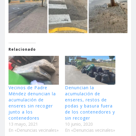
Relacionado
Vecinos de Padre
Denuncian la
Méndez denuncian la
acumulación de
acumulación de
enseres, restos de
enseres sin recoger
podas y basura fuera
junto a los
de los contenedores y
contenedores
sin recoger
13 mayo, 2021
10 junio, 2020
En «Denuncias vecinales»
En «Denuncias vecinales»