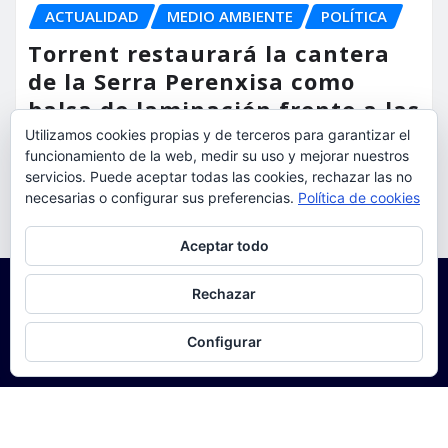
ACTUALIDAD
MEDIO AMBIENTE
POLÍTICA
Torrent restaurará la cantera
de la Serra Perenxisa como
balsa de laminación frente a las
lluvias torrenciales
Utilizamos cookies propias y de terceros para garantizar el
funcionamiento de la web, medir su uso y mejorar nuestros
torrent al dia
Ago 5, 2026
servicios. Puede aceptar todas las cookies, rechazar las no
necesarias o configurar sus preferencias.
Política de cookies
Privacidad y cookies: este sitio usa cookies. Si continúas navegando
Aceptar todo
por él, aceptas su uso.
Para obtener más información, incluido cómo gestionar las cookies,
Rechazar
consulta:
Política de cookies
Configurar
Copyright © 2025 | Funciona con
WordPress
|
Seattle
News
de
ThemeArile