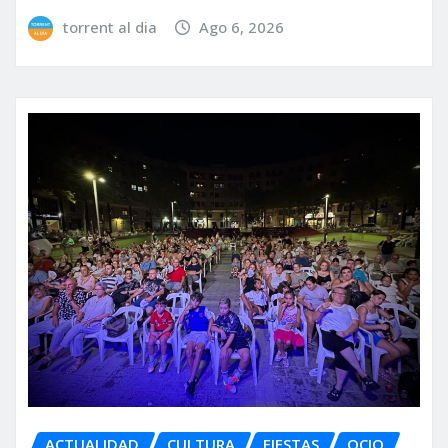
torrent al dia
Ago 6, 2026
ACTUALIDAD
CULTURA
FIESTAS
OCIO