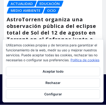
ACTUALIDAD
EDUCACIÓN
MEDIO AMBIENTE
OCIO
AstroTorrent organiza una
observación pública del eclipse
total de Sol del 12 de agosto en
Torrent en el Safranar junto a
las vías del AVE
Utilizamos cookies propias y de terceros para garantizar el
funcionamiento de la web, medir su uso y mejorar nuestros
torrent al dia
Ago 5, 2026
servicios. Puede aceptar todas las cookies, rechazar las no
necesarias o configurar sus preferencias.
Política de cookies
Privacidad y cookies: este sitio usa cookies. Si continúas navegando
Aceptar todo
por él, aceptas su uso.
Para obtener más información, incluido cómo gestionar las cookies,
Rechazar
consulta:
Política de cookies
Configurar