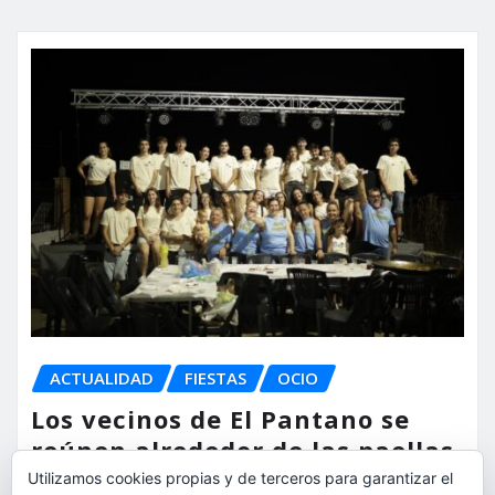
ACTUALIDAD
FIESTAS
OCIO
Los vecinos de El Pantano se
reúnen alrededor de las paellas
para celebrar sus fiestas
Utilizamos cookies propias y de terceros para garantizar el