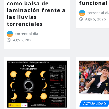
funcional
como balsa de
laminación frente a
torrent al di
las lluvias
Ago 5, 2026
torrenciales
torrent al dia
Ago 5, 2026
ACTUALIDAD