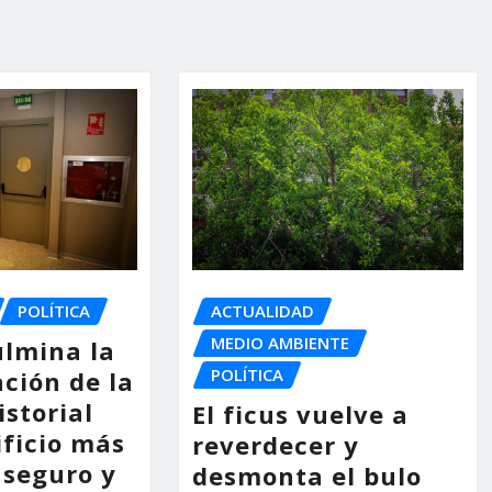
POLÍTICA
ACTUALIDAD
MEDIO AMBIENTE
ulmina la
POLÍTICA
ción de la
storial
El ficus vuelve a
ificio más
reverdecer y
 seguro y
desmonta el bulo