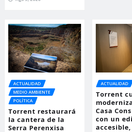
ACTUALIDAD
ACTUALIDAD
MEDIO AMBIENTE
Torrent c
POLÍTICA
moderniza
Casa Consi
Torrent restaurará
con un ed
la cantera de la
accesible,
Serra Perenxisa