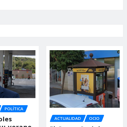
POLÍTICA
oles
ACTUALIDAD
OCIO
su verano