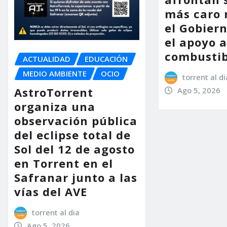
más caro 
el Gobier
el apoyo a
combustib
ACTUALIDAD
EDUCACIÓN
MEDIO AMBIENTE
OCIO
torrent al di
AstroTorrent
Ago 5, 2026
organiza una
observación pública
del eclipse total de
Sol del 12 de agosto
en Torrent en el
Safranar junto a las
vías del AVE
torrent al dia
Ago 5, 2026