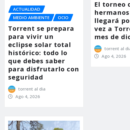
El torneo 
ACTUALIDAD
hermanos
MEDIO AMBIENTE
OCIO
llegará p
Torrent se prepara
vez a Torr
para vivir un
mes de di
eclipse solar total
torrent al di
histórico: todo lo
Ago 4, 2026
que debes saber
para disfrutarlo con
seguridad
torrent al dia
Ago 4, 2026