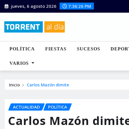
Saltar
jueves, 6 agosto 2026
7:36:27 PM
al
contenido
POLÍTICA
FIESTAS
SUCESOS
DEPOR
VARIOS
Inicio
Carlos Mazón dimite
ACTUALIDAD
POLÍTICA
Carlos Mazón dimit