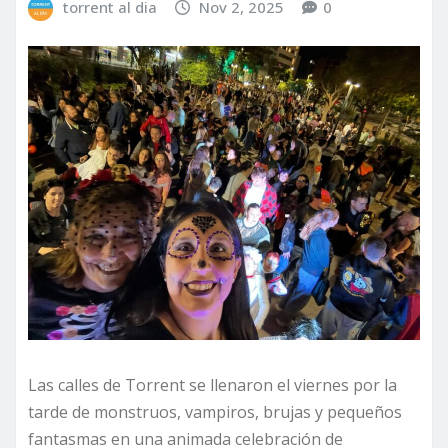
torrent al dia
Nov 2, 2025
0
Las calles de Torrent se llenaron el viernes por la
tarde de monstruos, vampiros, brujas y pequeños
fantasmas en una animada celebración de