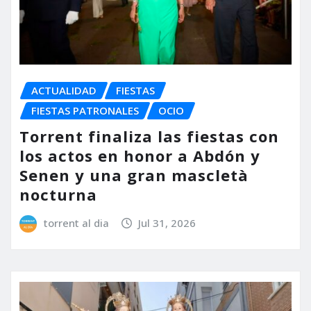
ACTUALIDAD
FIESTAS
FIESTAS PATRONALES
OCIO
Torrent finaliza las fiestas con
los actos en honor a Abdón y
Senen y una gran mascletà
nocturna
torrent al dia
Jul 31, 2026