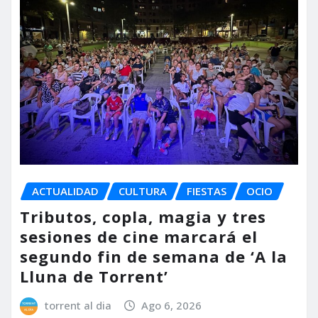
ACTUALIDAD
CULTURA
FIESTAS
OCIO
Tributos, copla, magia y tres
sesiones de cine marcará el
segundo fin de semana de ‘A la
Lluna de Torrent’
torrent al dia
Ago 6, 2026