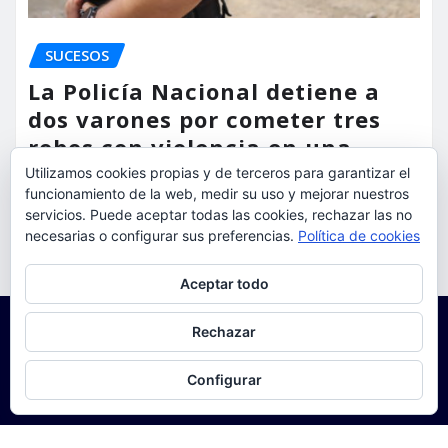
SUCESOS
La Policía Nacional detiene a
dos varones por cometer tres
robos con violencia en una
misma mañana
Utilizamos cookies propias y de terceros para garantizar el
funcionamiento de la web, medir su uso y mejorar nuestros
servicios. Puede aceptar todas las cookies, rechazar las no
torrent al dia
Ago 7, 2026
necesarias o configurar sus preferencias.
Política de cookies
Privacidad y cookies: este sitio usa cookies. Si continúas navegando
Aceptar todo
por él, aceptas su uso.
Para obtener más información, incluido cómo gestionar las cookies,
Rechazar
consulta:
Política de cookies
Configurar
Copyright © 2025 | Funciona con
WordPress
|
Seattle