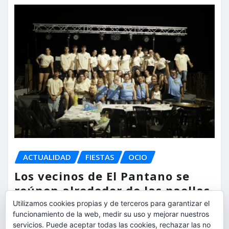
ACTUALIDAD
FIESTAS
OCIO
Los vecinos de El Pantano se
reúnen alrededor de las paellas
para celebrar sus fiestas
Utilizamos cookies propias y de terceros para garantizar el
funcionamiento de la web, medir su uso y mejorar nuestros
servicios. Puede aceptar todas las cookies, rechazar las no
torrent al dia
Ago 9, 2026