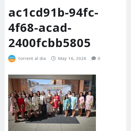
ac1cd91b-94fc-
4f68-acad-
2400fcbb5805
torrent al dia
May 16, 2026
0