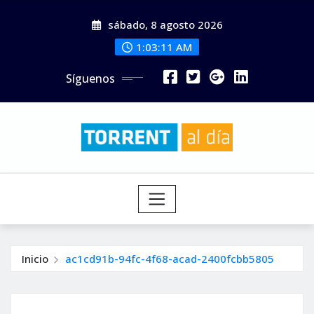
Saltar
sábado, 8 agosto 2026
al
contenido
1:03:12 AM
Síguenos
Inicio
ac1cd91b-94fc-4f68-acad-2400fcbb5805