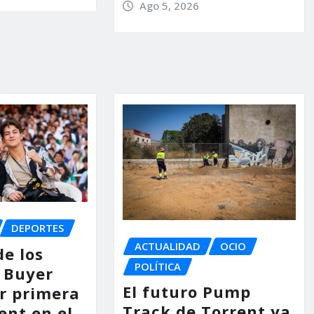
Ago 5, 2026
DEPORTES
ACTUALIDAD
OCIO
de los
POLÍTICA
 Buyer
El futuro Pump
or primera
Track de Torrent ya
ent en el