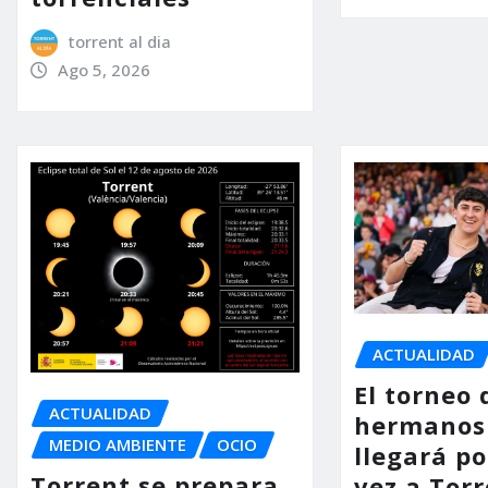
torrent al dia
Ago 5, 2026
ACTUALIDAD
El torneo 
ACTUALIDAD
hermanos
MEDIO AMBIENTE
OCIO
llegará p
Torrent se prepara
vez a Torr