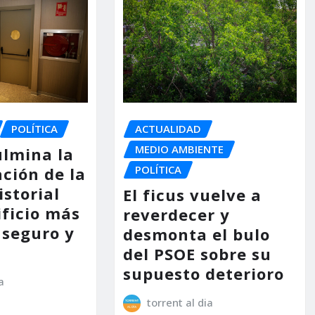
POLÍTICA
ACTUALIDAD
MEDIO AMBIENTE
ulmina la
POLÍTICA
ción de la
storial
El ficus vuelve a
ificio más
reverdecer y
 seguro y
desmonta el bulo
del PSOE sobre su
supuesto deterioro
a
torrent al dia