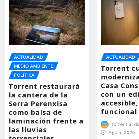
ACTUALIDAD
ACTUALIDAD
MEDIO AMBIENTE
Torrent c
POLÍTICA
moderniza
Casa Consi
Torrent restaurará
con un ed
la cantera de la
accesible,
Serra Perenxisa
funcional
como balsa de
laminación frente a
torrent al di
las lluvias
Ago 5, 2026
torrenciales