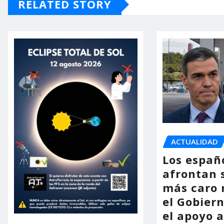
RELATED STORY
ACTUALIDAD
Los españ
afrontan 
más caro 
el Gobier
el apoyo a