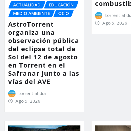
combustib
ACTUALIDAD
EDUCACIÓN
MEDIO AMBIENTE
OCIO
torrent al di
AstroTorrent
Ago 5, 2026
organiza una
observación pública
del eclipse total de
Sol del 12 de agosto
en Torrent en el
Safranar junto a las
vías del AVE
torrent al dia
Ago 5, 2026