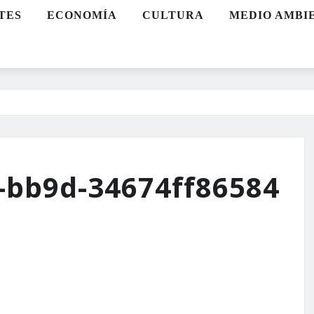
TES
ECONOMÍA
CULTURA
MEDIO AMBI
-bb9d-34674ff86584