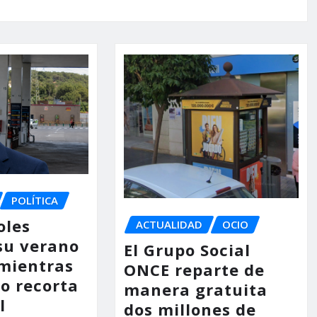
POLÍTICA
oles
ACTUALIDAD
OCIO
su verano
El Grupo Social
mientras
ONCE reparte de
no recorta
manera gratuita
l
dos millones de