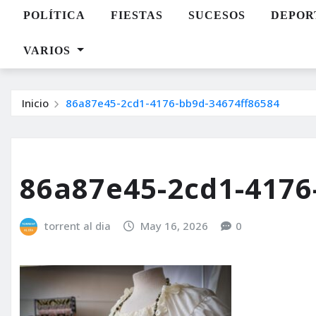
POLÍTICA
FIESTAS
SUCESOS
DEPOR
VARIOS
Inicio
86a87e45-2cd1-4176-bb9d-34674ff86584
86a87e45-2cd1-4176
torrent al dia
May 16, 2026
0