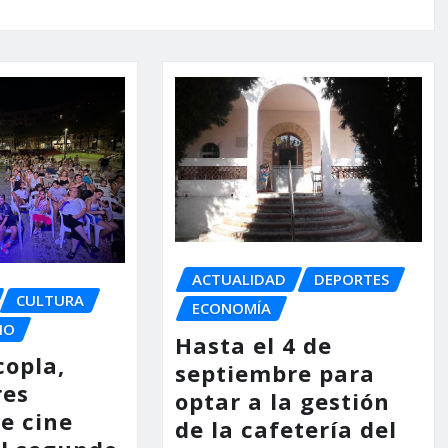
ACTUALIDAD
DEPORTES
CULTURA
ECONOMÍA
IO
Hasta el 4 de
copla,
septiembre para
res
optar a la gestión
e cine
de la cafetería del