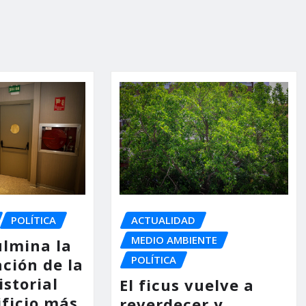
POLÍTICA
ACTUALIDAD
MEDIO AMBIENTE
ulmina la
POLÍTICA
ción de la
storial
El ficus vuelve a
ificio más
reverdecer y