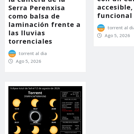
accesible,
Serra Perenxisa
funcional
como balsa de
laminación frente a
torrent al di
las lluvias
Ago 5, 2026
torrenciales
torrent al dia
Ago 5, 2026