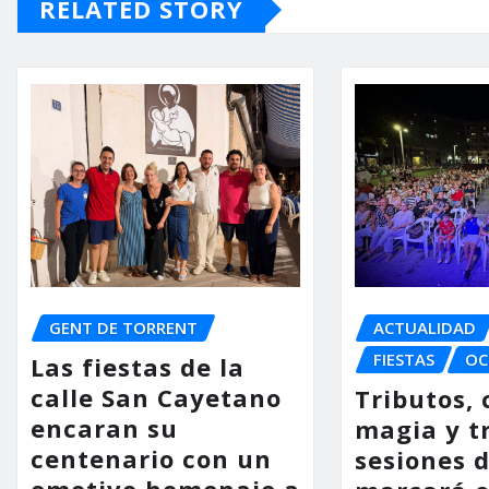
RELATED STORY
GENT DE TORRENT
ACTUALIDAD
FIESTAS
OC
Las fiestas de la
calle San Cayetano
Tributos, 
encaran su
magia y t
centenario con un
sesiones d