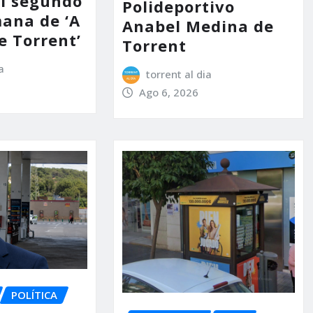
l segundo
Polideportivo
mana de ‘A
Anabel Medina de
e Torrent’
Torrent
a
torrent al dia
Ago 6, 2026
POLÍTICA