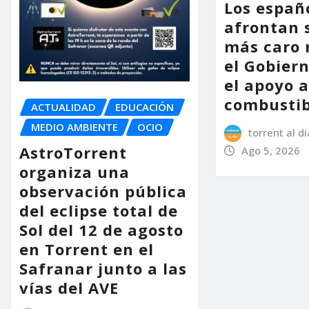
Los españ
afrontan 
más caro 
el Gobier
el apoyo a
combustib
ACTUALIDAD
EDUCACIÓN
MEDIO AMBIENTE
OCIO
torrent al di
AstroTorrent
Ago 5, 2026
organiza una
observación pública
del eclipse total de
Sol del 12 de agosto
en Torrent en el
Safranar junto a las
vías del AVE