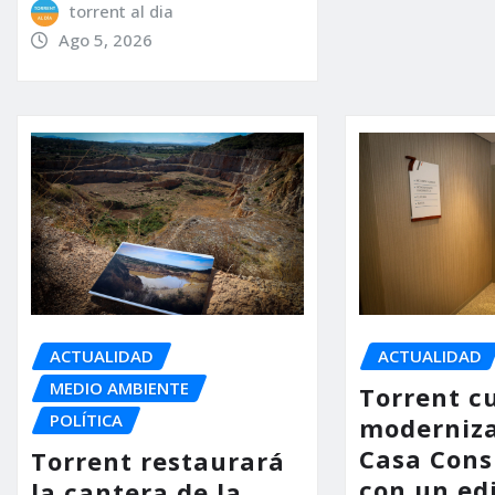
torrent al dia
Ago 5, 2026
ACTUALIDAD
ACTUALIDAD
MEDIO AMBIENTE
Torrent c
POLÍTICA
moderniza
Casa Consi
Torrent restaurará
con un ed
la cantera de la