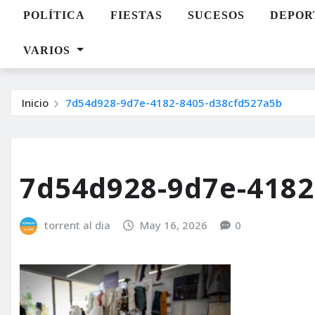
POLÍTICA
FIESTAS
SUCESOS
DEPOR
VARIOS
Inicio
7d54d928-9d7e-4182-8405-d38cfd527a5b
7d54d928-9d7e-4182
torrent al dia
May 16, 2026
0