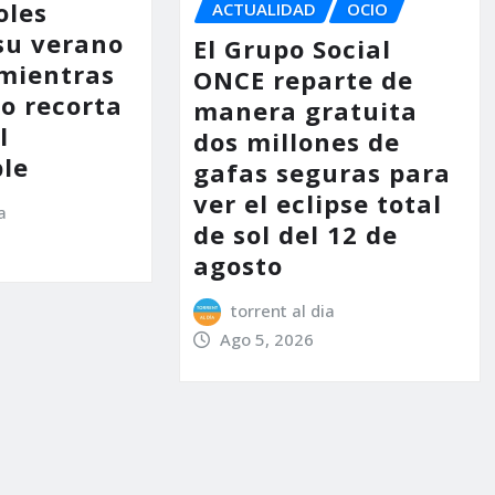
oles
ACTUALIDAD
OCIO
su verano
El Grupo Social
mientras
ONCE reparte de
no recorta
manera gratuita
l
dos millones de
le
gafas seguras para
ver el eclipse total
a
de sol del 12 de
agosto
torrent al dia
Ago 5, 2026