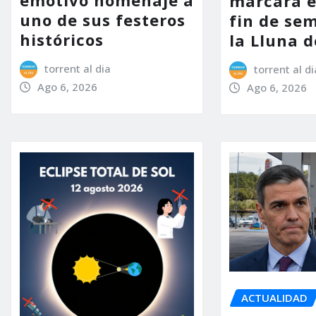
emotivo homenaje a
marcará e
uno de sus festeros
fin de se
históricos
la Lluna d
torrent al dia
torrent al di
Ago 6, 2026
Ago 6, 2026
ACTUALIDAD