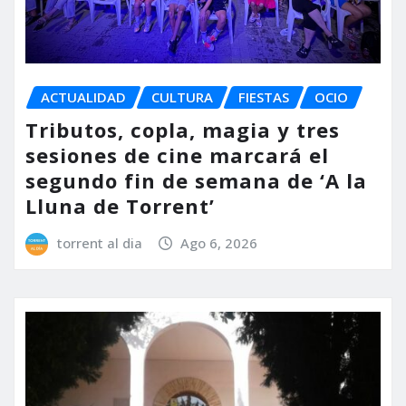
ACTUALIDAD
CULTURA
FIESTAS
OCIO
Tributos, copla, magia y tres
sesiones de cine marcará el
segundo fin de semana de ‘A la
Lluna de Torrent’
torrent al dia
Ago 6, 2026