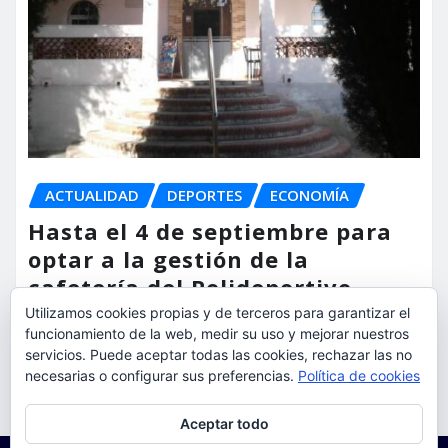
ACTUALIDAD
DEPORTES
ECONOMÍA
Hasta el 4 de septiembre para
optar a la gestión de la
cafetería del Polideportivo
Anabel Medina de Torrent
Utilizamos cookies propias y de terceros para garantizar el
funcionamiento de la web, medir su uso y mejorar nuestros
servicios. Puede aceptar todas las cookies, rechazar las no
torrent al dia
Ago 6, 2026
necesarias o configurar sus preferencias.
Política de cookies
Privacidad y cookies: este sitio usa cookies. Si continúas navegando
Aceptar todo
por él, aceptas su uso.