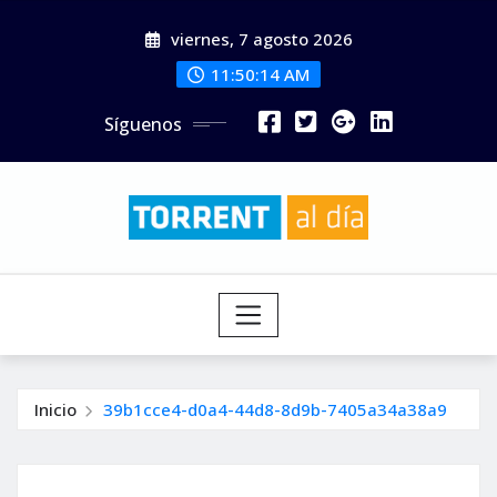
Saltar
viernes, 7 agosto 2026
al
contenido
11:50:16 AM
Síguenos
Inicio
39b1cce4-d0a4-44d8-8d9b-7405a34a38a9