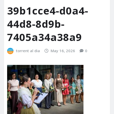
39b1cce4-d0a4-
44d8-8d9b-
7405a34a38a9
torrent al dia
May 16, 2026
0