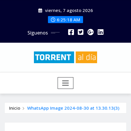
Saltar
viernes, 7 agosto 2026
al
contenido
6:25:20 AM
Síguenos
Inicio
WhatsApp Image 2024-08-30 at 13.30.13(3)