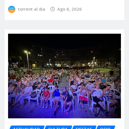
torrent al dia
Ago 6, 2026
ACTUALIDAD
CULTURA
FIESTAS
OCIO