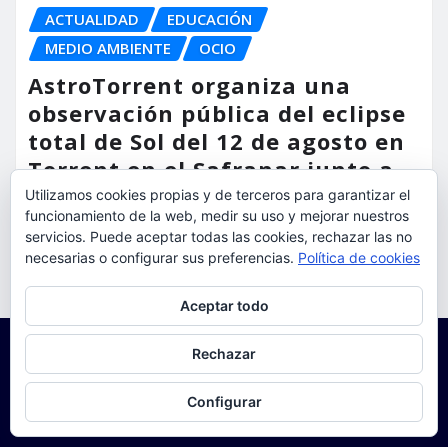
ACTUALIDAD
EDUCACIÓN
MEDIO AMBIENTE
OCIO
AstroTorrent organiza una
observación pública del eclipse
total de Sol del 12 de agosto en
Torrent en el Safranar junto a
las vías del AVE
Utilizamos cookies propias y de terceros para garantizar el
funcionamiento de la web, medir su uso y mejorar nuestros
torrent al dia
Ago 5, 2026
servicios. Puede aceptar todas las cookies, rechazar las no
necesarias o configurar sus preferencias.
Política de cookies
Privacidad y cookies: este sitio usa cookies. Si continúas navegando
Aceptar todo
por él, aceptas su uso.
Para obtener más información, incluido cómo gestionar las cookies,
Rechazar
consulta:
Política de cookies
Configurar