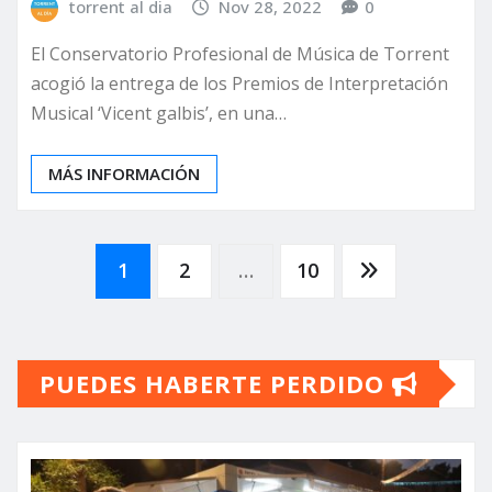
torrent al dia
Nov 28, 2022
0
El Conservatorio Profesional de Música de Torrent
acogió la entrega de los Premios de Interpretación
Musical ‘Vicent galbis’, en una…
MÁS INFORMACIÓN
Paginación
1
2
…
10
de
PUEDES HABERTE PERDIDO
entradas