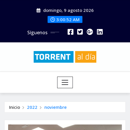
Saltar
domingo, 9 agosto 2026
al
contenido
3:00:53 AM
Síguenos
Inicio
2022
noviembre