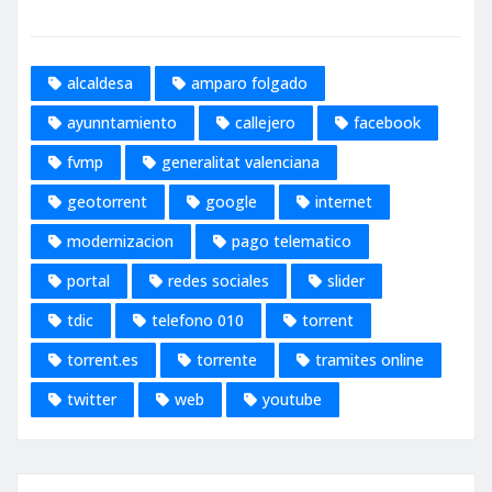
alcaldesa
amparo folgado
ayunntamiento
callejero
facebook
fvmp
generalitat valenciana
geotorrent
google
internet
modernizacion
pago telematico
portal
redes sociales
slider
tdic
telefono 010
torrent
torrent.es
torrente
tramites online
twitter
web
youtube