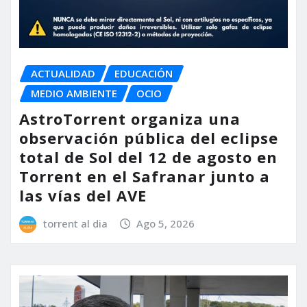
ACTUALIDAD
EDUCACIÓN
MEDIO AMBIENTE
OCIO
AstroTorrent organiza una
observación pública del eclipse
total de Sol del 12 de agosto en
Torrent en el Safranar junto a
las vías del AVE
torrent al dia
Ago 5, 2026