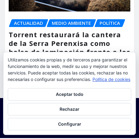
ACTUALIDAD
MEDIO AMBIENTE
POLÍTICA
Torrent restaurará la cantera
de la Serra Perenxisa como
balsa de laminación frente a las
lluvias torrenciales
Utilizamos cookies propias y de terceros para garantizar el
funcionamiento de la web, medir su uso y mejorar nuestros
torrent al dia
Ago 5, 2026
servicios. Puede aceptar todas las cookies, rechazar las no
necesarias o configurar sus preferencias.
Política de cookies
Privacidad y cookies: este sitio usa cookies. Si continúas navegando
Aceptar todo
por él, aceptas su uso.
Para obtener más información, incluido cómo gestionar las cookies,
Rechazar
consulta:
Política de cookies
Configurar