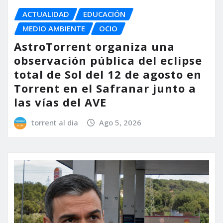
ACTUALIDAD
EDUCACIÓN
MEDIO AMBIENTE
OCIO
AstroTorrent organiza una
observación pública del eclipse
total de Sol del 12 de agosto en
Torrent en el Safranar junto a
las vías del AVE
torrent al dia
Ago 5, 2026