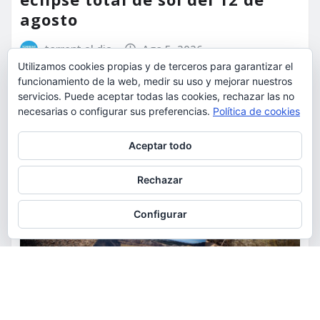
agosto
torrent al dia
Ago 5, 2026
Utilizamos cookies propias y de terceros para garantizar el
funcionamiento de la web, medir su uso y mejorar nuestros
servicios. Puede aceptar todas las cookies, rechazar las no
necesarias o configurar sus preferencias.
Política de cookies
Privacidad y cookies: este sitio usa cookies. Si continúas navegando
Aceptar todo
por él, aceptas su uso.
Para obtener más información, incluido cómo gestionar las cookies,
Rechazar
consulta:
Política de cookies
Configurar
ACTUALIDAD
MEDIO AMBIENTE
POLÍTICA