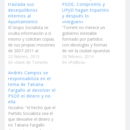
traslada sus
PSOE, Compromís y
desequilibrios
UPyD hagan tripartito
internos al
y después lo
Ayuntamiento
«nieguen»
El Grupo Socialista se
“Torrent no merece un
oculta información a sí
gobierno inestable
mismo y solicitan copias
formado por partidos
de sus propias mociones
con ideologías y formas
de 2007-2011 al
de ver la ciudad opuestas
Ayuntamiento El PSOE
22 febrero, 2013
sino una alcaldesa que
28 febrero, 2014
no solo está dividido
En «Gent de Torrent»
da la cara, que es clara,
En «Política»
como evidencian sus
un gobierno estable y
Andrés Campos se
solicitudes a la secretaría
conocido, que sabe que
responsabiliza en el
del pleno sino que son
su único objetivo es
tema de Tatiana
vagos, ya que tienen una
trabajar por los
Fargallo al devolver el
asesora y son nueve los
torrentinos y mejorar la
PSOE el dinero y no
concejales que…
ciudad como viene…
ella
Gozalvo: “el hecho que el
Partido Socialista sea el
que devuelve el dinero y
no Tatiana Fargallo