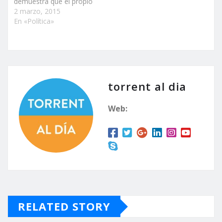
demuestra que el propio
PSOE reconoce la falta
2 marzo, 2015
de autoridad y liderazgo
En «Política»
de su portavoz, Andrés
Campos que ha
permitido desde el mes
de agosto que una de las
concejales de su grupo
viviera…
torrent al dia
Web:
RELATED STORY