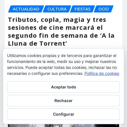
ACTUALIDAD
CULTURA
FIESTAS
OCIO
Tributos, copla, magia y tres
sesiones de cine marcará el
segundo fin de semana de ‘A la
Lluna de Torrent’
torrent al dia
Ago 6, 2026
Utilizamos cookies propias y de terceros para garantizar el
funcionamiento de la web, medir su uso y mejorar nuestros
servicios. Puede aceptar todas las cookies, rechazar las no
necesarias o configurar sus preferencias.
Política de cookies
Privacidad y cookies: este sitio usa cookies. Si continúas navegando
Aceptar todo
por él, aceptas su uso.
Para obtener más información, incluido cómo gestionar las cookies,
Rechazar
consulta:
Política de cookies
Configurar