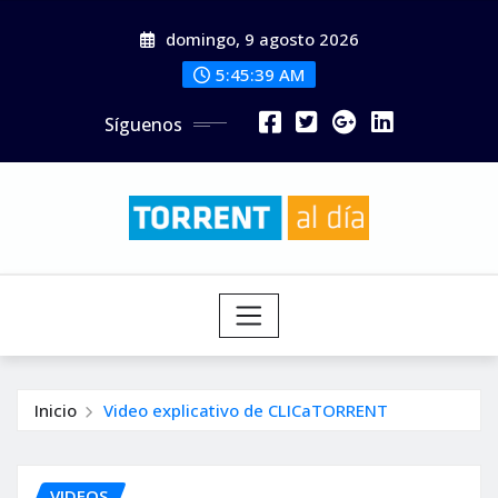
Saltar
domingo, 9 agosto 2026
al
contenido
5:45:40 AM
Síguenos
Inicio
Video explicativo de CLICaTORRENT
VIDEOS