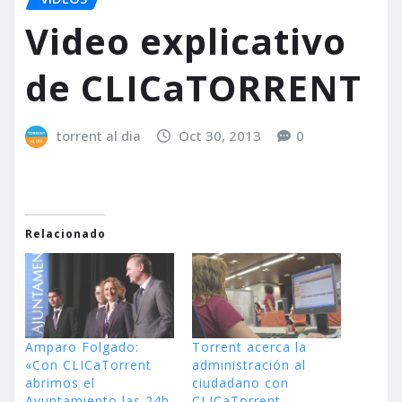
Video explicativo
de CLICaTORRENT
torrent al dia
Oct 30, 2013
0
Relacionado
Amparo Folgado:
Torrent acerca la
«Con CLICaTorrent
administración al
abrimos el
ciudadano con
Ayuntamiento las 24h
CLICaTorrent