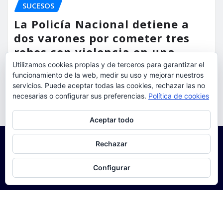
SUCESOS
La Policía Nacional detiene a
dos varones por cometer tres
robos con violencia en una
misma mañana
Utilizamos cookies propias y de terceros para garantizar el
funcionamiento de la web, medir su uso y mejorar nuestros
torrent al dia
Ago 7, 2026
servicios. Puede aceptar todas las cookies, rechazar las no
necesarias o configurar sus preferencias.
Política de cookies
Privacidad y cookies: este sitio usa cookies. Si continúas navegando
Aceptar todo
por él, aceptas su uso.
Para obtener más información, incluido cómo gestionar las cookies,
Rechazar
consulta:
Política de cookies
Configurar
Copyright © 2025 | Funciona con
WordPress
|
Seattle
News
de
ThemeArile