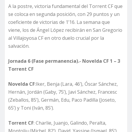
A la postre, victoria fundamental del Torrent CF que
se coloca en segunda posición, con 29 puntos y un
coeficiente de victorias de 1’16. La semana que
viene, los de Ángel López recibirán en San Gregorio
al Villajoyosa CF en otro duelo crucial por la
salvación.
Jornada 6 (Fase permanencia).- Novelda CF 1 – 3
Torrent CF
Novelda CF
:Iker, Benja (Lara, 46’), Óscar Sánchez,
Hernán, Jordán (Gaby, 75’), Javi Sánchez, Francesc
(Zeballos, 85’), Germán, Edu, Paco Padilla (Joseto,
65’) y Toni (Iván, 85’).
Torrent CF
: Charlie, Juanjo, Galindo, Peralta,
Montoliu (Michel, 82’), David, Yassine (Ismael, 85’),