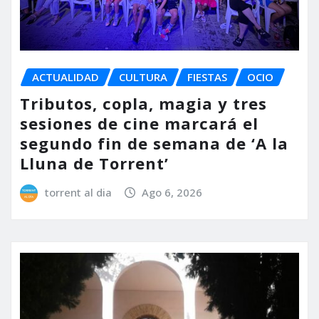
ACTUALIDAD
CULTURA
FIESTAS
OCIO
Tributos, copla, magia y tres
sesiones de cine marcará el
segundo fin de semana de ‘A la
Lluna de Torrent’
torrent al dia
Ago 6, 2026