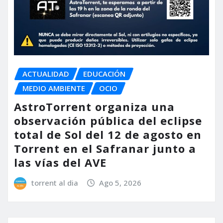
ACTUALIDAD
EDUCACIÓN
MEDIO AMBIENTE
OCIO
AstroTorrent organiza una
observación pública del eclipse
total de Sol del 12 de agosto en
Torrent en el Safranar junto a
las vías del AVE
torrent al dia
Ago 5, 2026