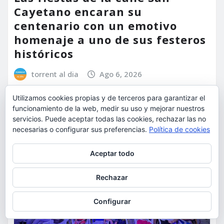
Cayetano encaran su
centenario con un emotivo
homenaje a uno de sus festeros
históricos
torrent al dia
Ago 6, 2026
Utilizamos cookies propias y de terceros para garantizar el
funcionamiento de la web, medir su uso y mejorar nuestros
servicios. Puede aceptar todas las cookies, rechazar las no
necesarias o configurar sus preferencias.
Política de cookies
Privacidad y cookies: este sitio usa cookies. Si continúas navegando
Aceptar todo
por él, aceptas su uso.
Para obtener más información, incluido cómo gestionar las cookies,
Rechazar
consulta:
Política de cookies
Configurar