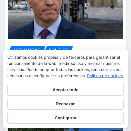
ACTUALIDAD
POLÍTICA
Utilizamos cookies propias y de terceros para garantizar el
Los españoles afrontan su
funcionamiento de la web, medir su uso y mejorar nuestros
verano más caro mientras el
servicios. Puede aceptar todas las cookies, rechazar las no
Gobierno recorta el apoyo al
necesarias o configurar sus preferencias.
Política de cookies
combustible
Privacidad y cookies: este sitio usa cookies. Si continúas navegando
Aceptar todo
por él, aceptas su uso.
torrent al dia
Ago 5, 2026
Para obtener más información, incluido cómo gestionar las cookies,
Rechazar
consulta:
Política de cookies
Configurar