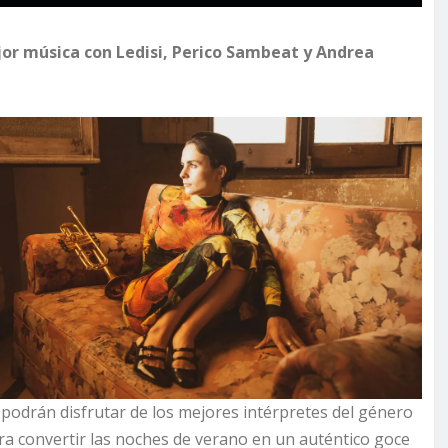
mejor música con Ledisi, Perico Sambeat y Andrea
z podrán disfrutar de los mejores intérpretes del género
ra convertir las noches de verano en un auténtico goce