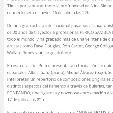
Times por capturar tanto la profundidad de Nina Simone
concierto será el jueves 16 de julio a las 22h.
De una gran artista internacional pasamos al saxofonis
de 30 años de trayectoria profesional, PERICO SAMBEAT
todo el mundo, y ha grabado más de una veintena de di
artistas como Dave Douglas, Ron Carter, George Colliga
Wallace Roney y un largo etcétera.
En esta ocasión, Perico presenta una formación en quin
españoles: Albert Sanz (piano), Miquel Álvarez (bajo), Se
Interpretan un repertorio de composiciones originale
distintos aspectos del flamenco a través de bulerías, tang
RONEANDO, una rigurosa y novedosa aproximación a la m
17 de julio a las 22h.
El festival cierra por todo lo alto con ANDREA MOTIS. C