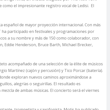
 como el impresionante registro vocal de Ledisi. El
ta español de mayor proyección internacional. Con más
 ha participado en festivales y programaciones por
scos a su nombre y más de 150 como colaborador, con
n, Eddie Henderson, Bruce Barth, Michael Brecker,
teto acompañado de una selección de la élite de músicos
rgio Martínez (cajón y percusión) y Tico Porcar (batería).
s donde exploran nuevos caminos aproximándose a
uillos, alegrías o seguirillas. El resultado es
ezcla de ambas músicas. El concierto será el viernes
antante, trompetista y saxofonista, Motis ha publicado