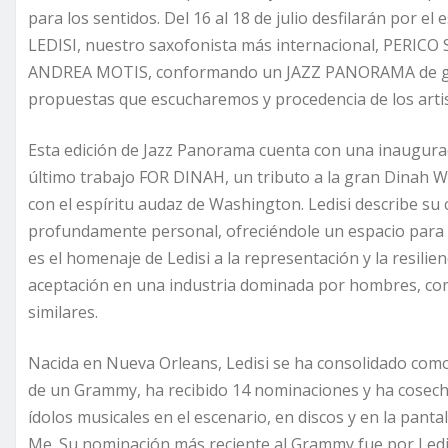
para los sentidos. Del 16 al 18 de julio desfilarán por e
LEDISI, nuestro saxofonista más internacional, PERICO 
ANDREA MOTIS, conformando un JAZZ PANORAMA de gran c
propuestas que escucharemos y procedencia de los artis
Esta edición de Jazz Panorama cuenta con una inaugurac
último trabajo FOR DINAH, un tributo a la gran Dinah Wa
con el espíritu audaz de Washington. Ledisi describe s
profundamente personal, ofreciéndole un espacio para 
es el homenaje de Ledisi a la representación y la resilien
aceptación en una industria dominada por hombres, com
similares.
Nacida en Nueva Orleans, Ledisi se ha consolidado co
de un Grammy, ha recibido 14 nominaciones y ha cosech
ídolos musicales en el escenario, en discos y en la pan
Me. Su nominación más reciente al Grammy fue por Ledi