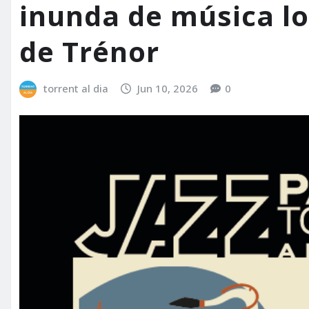
inunda de música los
de Trénor
torrent al dia
Jun 10, 2026
0