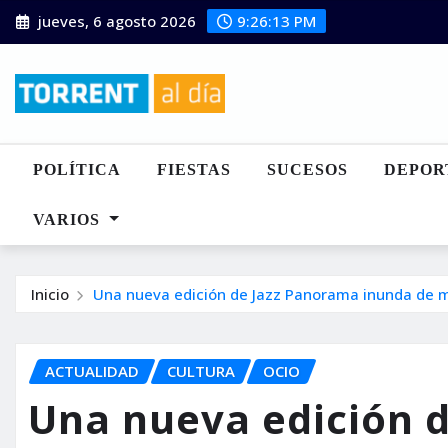
Saltar
jueves, 6 agosto 2026
9:26:14 PM
al
contenido
POLÍTICA
FIESTAS
SUCESOS
DEPOR
VARIOS
Inicio
Una nueva edición de Jazz Panorama inunda de mú
ACTUALIDAD
CULTURA
OCIO
Una nueva edición 