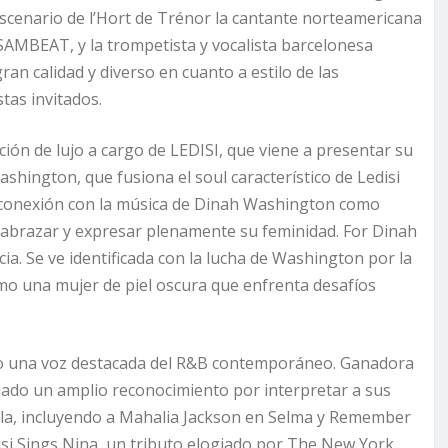
l escenario de l’Hort de Trénor la cantante norteamericana
SAMBEAT, y la trompetista y vocalista barcelonesa
alidad y diverso en cuanto a estilo de las
tas invitados.
ión de lujo a cargo de LEDISI, que viene a presentar su
shington, que fusiona el soul característico de Ledisi
u conexión con la música de Dinah Washington como
abrazar y expresar plenamente su feminidad. For Dinah
cia. Se ve identificada con la lucha de Washington por la
o una mujer de piel oscura que enfrenta desafíos
mo una voz destacada del R&B contemporáneo. Ganadora
ado un amplio reconocimiento por interpretar a sus
talla, incluyendo a Mahalia Jackson en Selma y Remember
si Sings Nina, un tributo elogiado por The New York