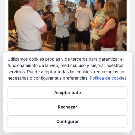
Utilizamos cookies propias y de terceros para garantizar el
funcionamiento de la web, medir su uso y mejorar nuestros
servicios. Puede aceptar todas las cookies, rechazar las no
ACTUALIDAD
FIESTAS
OCIO
necesarias o configurar sus preferencias.
Política de cookies
La Cabra honra la tradición del
Privacidad y cookies: este sitio usa cookies. Si continúas navegando
Aceptar todo
rossejat torrentí en una de las
por él, aceptas su uso.
noches más emblemáticas de
Para obtener más información, incluido cómo gestionar las cookies,
Rechazar
consulta:
Política de cookies
sus fiestas
Configurar
torrent al dia
Ago 7, 2026