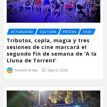
ACTUALIDAD
CULTURA
FIESTAS
OCIO
Tributos, copla, magia y tres
sesiones de cine marcará el
segundo fin de semana de ‘A la
Lluna de Torrent’
torrent al dia
Ago 6, 2026