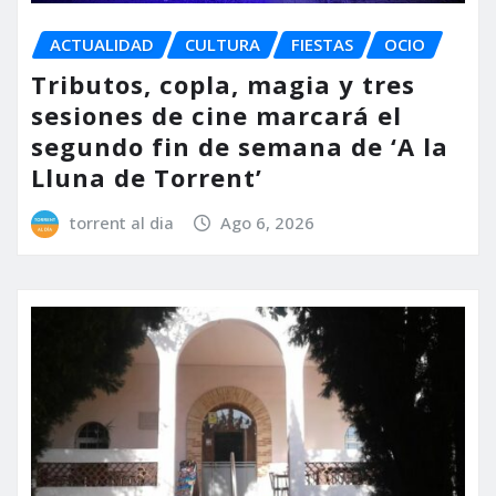
ACTUALIDAD
CULTURA
FIESTAS
OCIO
Tributos, copla, magia y tres
sesiones de cine marcará el
segundo fin de semana de ‘A la
Lluna de Torrent’
torrent al dia
Ago 6, 2026