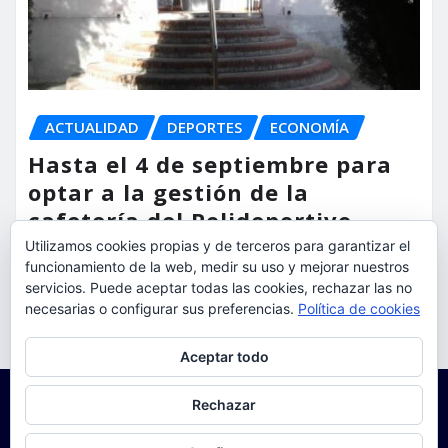
ACTUALIDAD
DEPORTES
ECONOMÍA
Hasta el 4 de septiembre para
optar a la gestión de la
cafetería del Polideportivo
Anabel Medina de Torrent
Utilizamos cookies propias y de terceros para garantizar el
funcionamiento de la web, medir su uso y mejorar nuestros
servicios. Puede aceptar todas las cookies, rechazar las no
torrent al dia
Ago 6, 2026
necesarias o configurar sus preferencias.
Política de cookies
Privacidad y cookies: este sitio usa cookies. Si continúas navegando
Aceptar todo
por él, aceptas su uso.
Para obtener más información, incluido cómo gestionar las cookies,
Rechazar
consulta:
Política de cookies