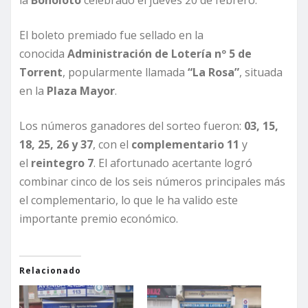
la
Bonoloto
celebrado el jueves 20 de febrero.
El boleto premiado fue sellado en la
conocida
Administración de Lotería nº 5 de
Torrent
, popularmente llamada
“La Rosa”
, situada
en la
Plaza Mayor
.
Los números ganadores del sorteo fueron:
03, 15,
18, 25, 26 y 37
, con el
complementario 11
y
el
reintegro 7
. El afortunado acertante logró
combinar cinco de los seis números principales más
el complementario, lo que le ha valido este
importante premio económico.
Relacionado