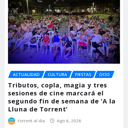
ACTUALIDAD
CULTURA
FIESTAS
OCIO
Tributos, copla, magia y tres
sesiones de cine marcará el
segundo fin de semana de ‘A la
Lluna de Torrent’
torrent al dia
Ago 6, 2026