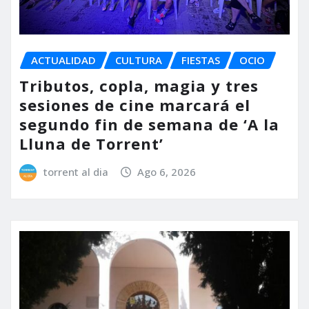
ACTUALIDAD
CULTURA
FIESTAS
OCIO
Tributos, copla, magia y tres
sesiones de cine marcará el
segundo fin de semana de ‘A la
Lluna de Torrent’
torrent al dia
Ago 6, 2026