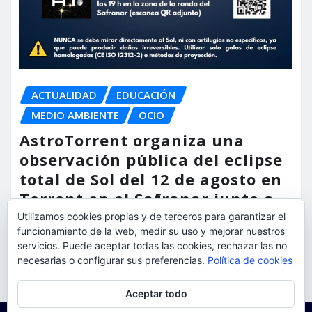
ACTUALIDAD
EDUCACIÓN
MEDIO AMBIENTE
OCIO
AstroTorrent organiza una
observación pública del eclipse
total de Sol del 12 de agosto en
Torrent en el Safranar junto a
las vías del AVE
Utilizamos cookies propias y de terceros para garantizar el
funcionamiento de la web, medir su uso y mejorar nuestros
servicios. Puede aceptar todas las cookies, rechazar las no
torrent al dia
Ago 5, 2026
necesarias o configurar sus preferencias.
Política de cookies
Privacidad y cookies: este sitio usa cookies. Si continúas navegando
Aceptar todo
por él, aceptas su uso.