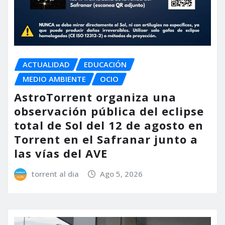
ACTUALIDAD
EDUCACIÓN
MEDIO AMBIENTE
OCIO
AstroTorrent organiza una
observación pública del eclipse
total de Sol del 12 de agosto en
Torrent en el Safranar junto a
las vías del AVE
torrent al dia
Ago 5, 2026