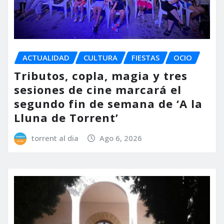
ACTUALIDAD
CULTURA
FIESTAS
OCIO
Tributos, copla, magia y tres
sesiones de cine marcará el
segundo fin de semana de ‘A la
Lluna de Torrent’
torrent al dia
Ago 6, 2026